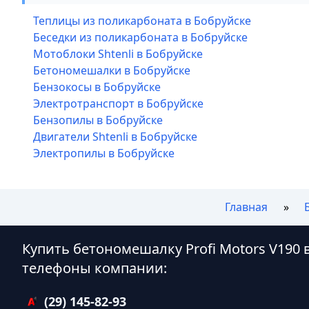
Теплицы из поликарбоната в Бобруйске
Беседки из поликарбоната в Бобруйске
Мотоблоки Shtenli в Бобруйске
Бетономешалки в Бобруйске
Бензокосы в Бобруйске
Электротранспорт в Бобруйске
Бензопилы в Бобруйске
Двигатели Shtenli в Бобруйске
Электропилы в Бобруйске
Главная
Купить бетономешалку Profi Motors V190 
телефоны компании:
(29) 145-82-93