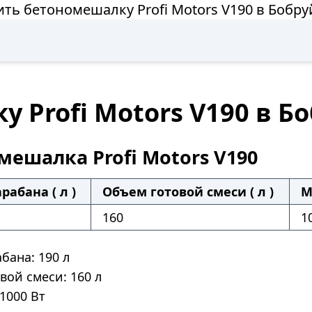
ить бетономешалку Profi Motors V190 в Бобру
 Profi Motors V190 в Б
мешалка Profi Motors V190
рабана ( л )
Объем готовой смеси ( л )
М
160
1
бана: 190 л
вой смеси: 160 л
1000 Вт