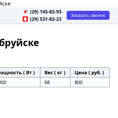
йске
(29) 145-82-93
Заказать звонок
(29) 531-82-23
обруйске
ощность ( Вт )
Вес ( кг )
Цена ( руб. )
000
68
800