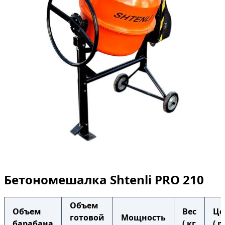
Бетономешалка Shtenli PRO 210
Объем
Объем
Вес
Це
готовой
Мощность
барабана
( кг
( р