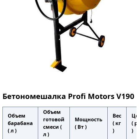
Бетономешалка Profi Motors V190
Объем
Объем
Вес
Це
готовой
Мощность
барабана
( кг
( р
смеси (
( Вт )
( л )
)
)
л )