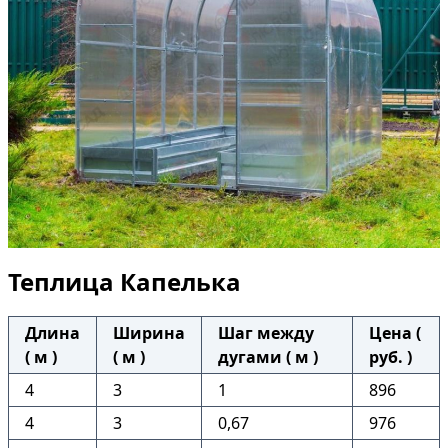
Теплица Капелька
Длина
Ширина
Шаг между
Цена (
( м )
( м )
дугами ( м )
руб. )
4
3
1
896
4
3
0,67
976