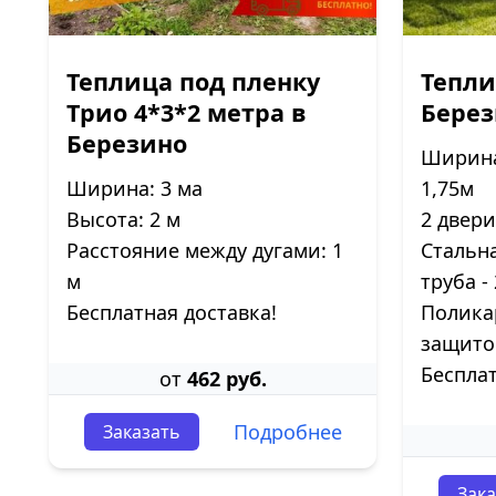
Теплица под пленку
Тепли
Трио 4*3*2 метра в
Бере
Березино
Ширина 
Ширина: 3 ма
1,75м
Высота: 2 м
2 двери
Расстояние между дугами: 1
Стальн
м
труба -
Бесплатная доставка!
Полика
защито
Бесплат
от
462 руб.
Подробнее
Заказать
Зака