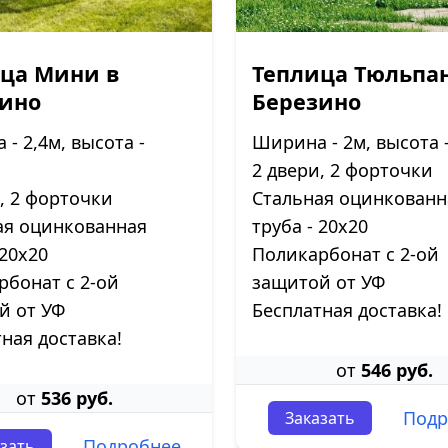
ца Мини в
Теплица Тюльпан
зино
Березино
- 2,4м, высота -
Ширина - 2м, высота 
2 двери, 2 форточки
, 2 форточки
Стальная оцинкованн
ая оцинкованная
труба - 20х20
 20х20
Поликарбонат с 2-ой
рбонат с 2-ой
защитой от УФ
й от УФ
Бесплатная доставка!
ная доставка!
от
546 руб.
от
536 руб.
Подр
Заказать
Подробнее
зать