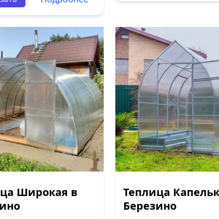
ца Широкая в
Теплица Капельк
зино
Березино