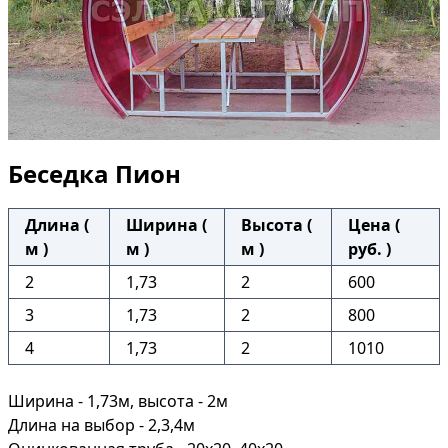
Беседка Пион
Длина (
Ширина (
Высота (
Цена (
м )
м )
м )
руб. )
2
1,73
2
600
3
1,73
2
800
4
1,73
2
1010
Ширина - 1,73м, высота - 2м
Длина на выбор - 2,3,4м