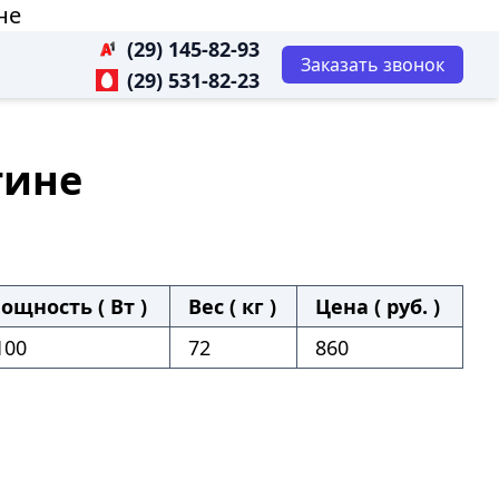
не
(29) 145-82-93
Заказать звонок
(29) 531-82-23
гине
ощность ( Вт )
Вес ( кг )
Цена ( руб. )
100
72
860