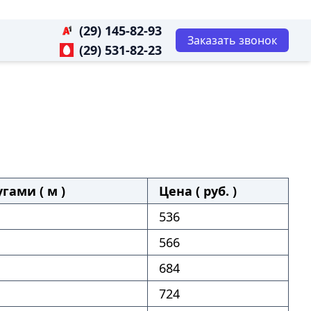
(29) 145-82-93
Заказать звонок
(29) 531-82-23
гами ( м )
Цена ( руб. )
536
566
684
724