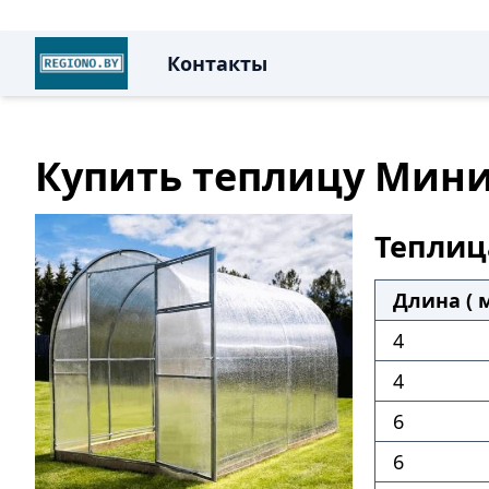
Контакты
Купить теплицу Мини
Теплиц
Длина ( м
4
4
6
6