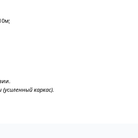
10м;
зии.
 (усиленный каркас).