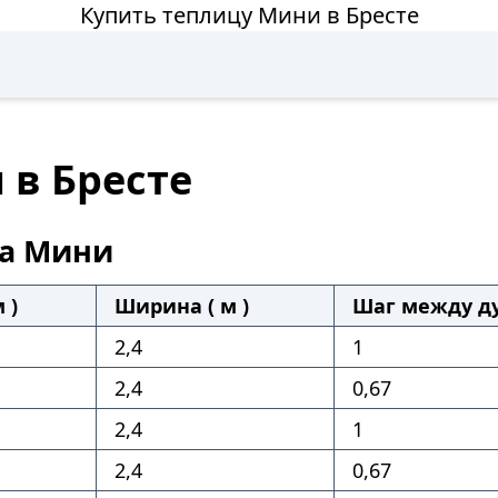
Купить теплицу Мини в Бресте
 в Бресте
а Мини
 )
Ширина ( м )
Шаг между ду
2,4
1
2,4
0,67
2,4
1
2,4
0,67