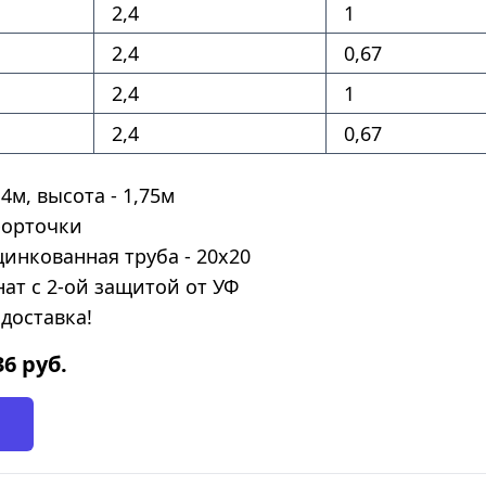
2,4
1
2,4
0,67
2,4
1
2,4
0,67
4м, высота - 1,75м
форточки
цинкованная труба - 20х20
ат с 2-ой защитой от УФ
доставка!
36
руб.