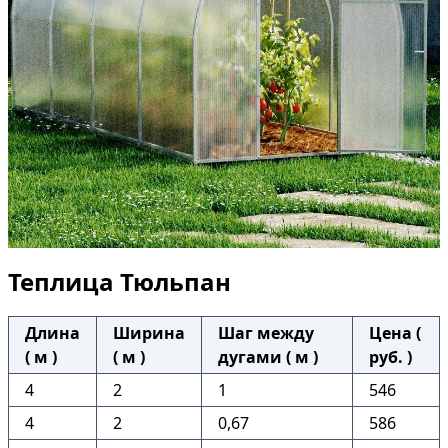
Теплица Тюльпан
Длина
Ширина
Шаг между
Цена (
( м )
( м )
дугами ( м )
руб. )
4
2
1
546
4
2
0,67
586