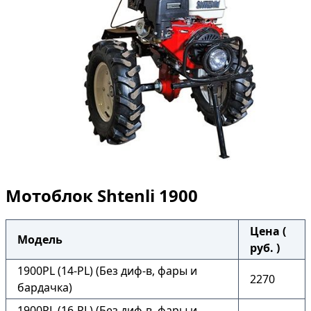
Мотоблок Shtenli 1900
Цена (
Модель
руб. )
1900PL (14-PL) (Без диф-в, фары и
2270
бардачка)
1900PL (16-PL) (Без диф-в, фары и