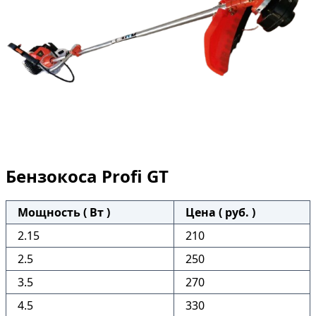
Бензокоса Profi GT
Мощность ( Вт )
Цена ( руб. )
2.15
210
2.5
250
3.5
270
4.5
330