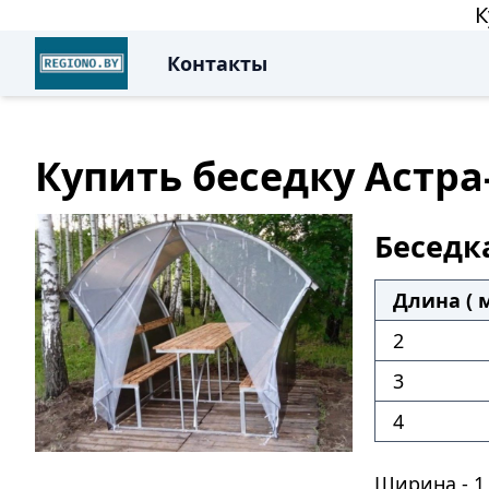
К
Контакты
Купить беседку Астра
Беседк
Длина ( м
2
3
4
Ширина - 1,