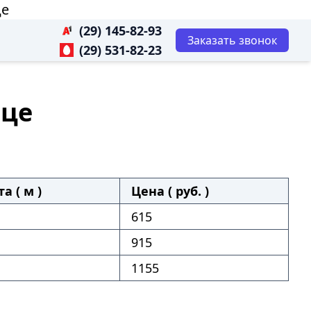
це
(29) 145-82-93
Заказать звонок
(29) 531-82-23
ице
а ( м )
Цена ( руб. )
615
915
1155