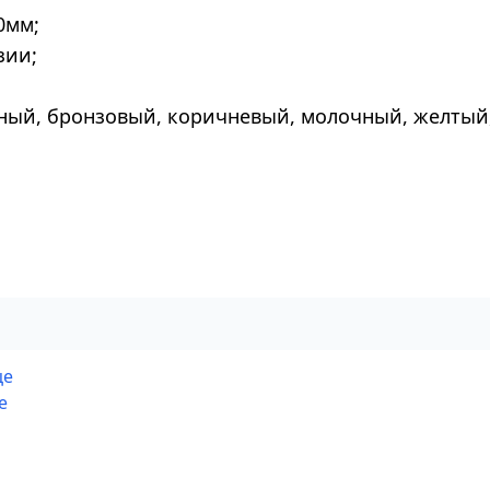
0мм;
зии;
еный, бронзовый, коричневый, молочный, желтый,
це
е