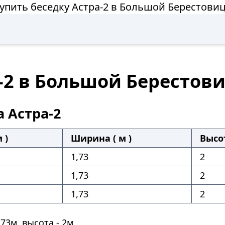
упить беседку Астра-2 в Большой Берестови
-2 в Большой Берестов
а Астра-2
 )
Ширина ( м )
Высот
1,73
2
1,73
2
1,73
2
73м, высота - 2м