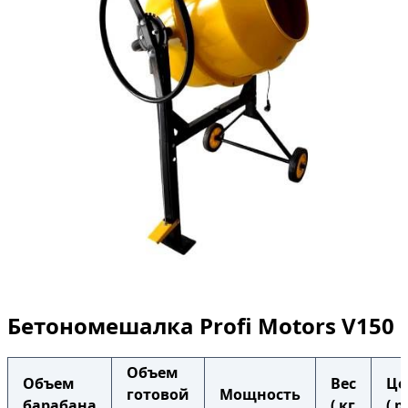
Бетономешалка Profi Motors V150
Объем
Объем
Вес
Це
готовой
Мощность
барабана
( кг
( р