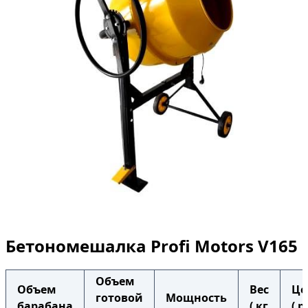
Бетономешалка Profi Motors V165
Объем
Объем
Вес
Це
готовой
Мощность
барабана
( кг
( р