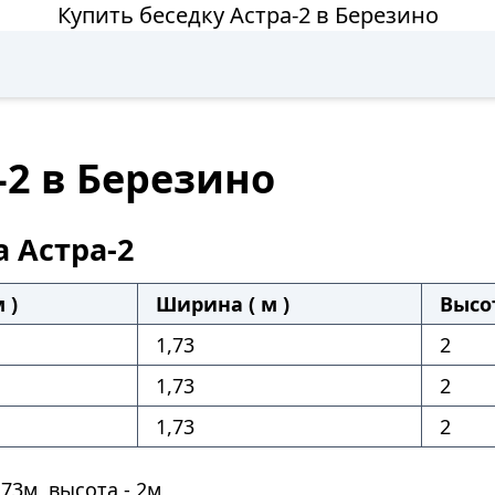
Купить беседку Астра-2 в Березино
-2 в Березино
а Астра-2
 )
Ширина ( м )
Высот
1,73
2
1,73
2
1,73
2
73м, высота - 2м