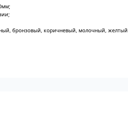
0мм;
зии;
еный, бронзовый, коричневый, молочный, желтый,