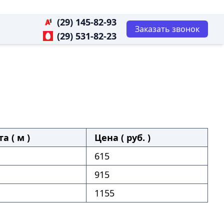
(29) 145-82-93
Заказать звонок
(29) 531-82-23
а ( м )
Цена ( руб. )
615
915
1155