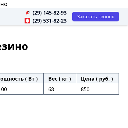
ино
(29) 145-82-93
Заказать звонок
(29) 531-82-23
езино
ощность ( Вт )
Вес ( кг )
Цена ( руб. )
100
68
850