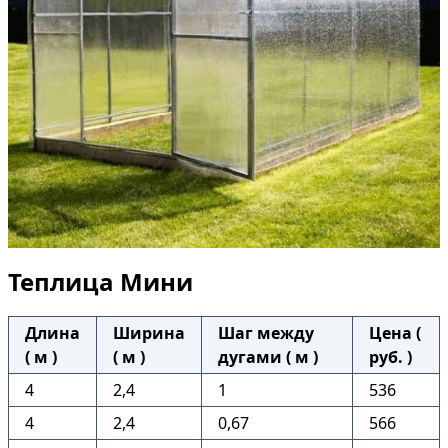
Теплица Мини
Длина
Ширина
Шаг между
Цена (
( м )
( м )
дугами ( м )
руб. )
4
2,4
1
536
4
2,4
0,67
566