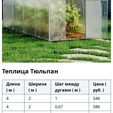
Теплица Тюльпан
Длина
Ширина
Шаг между
Цена (
( м )
( м )
дугами ( м )
руб. )
4
2
1
546
4
2
0,67
586