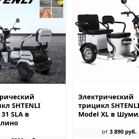
трический
Электрический
кл SHTENLI
трицикл SHTENL
 31 SLA в
Model XL в Шум
лино
от
3 890 руб.