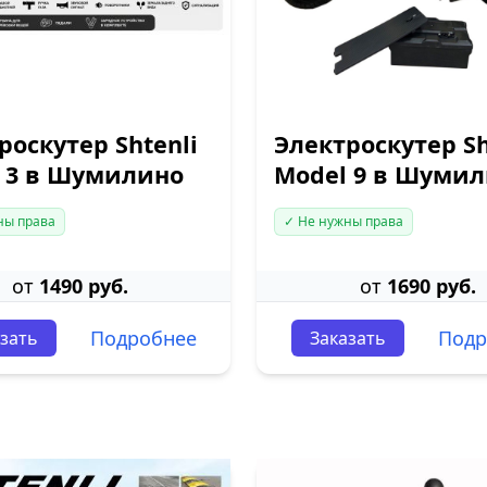
роскутер Shtenli
Электроскутер Sh
 3 в Шумилино
Model 9 в Шуми
ны права
✓ Не нужны права
от
1490 руб.
от
1690 руб.
Подробнее
Подр
зать
Заказать