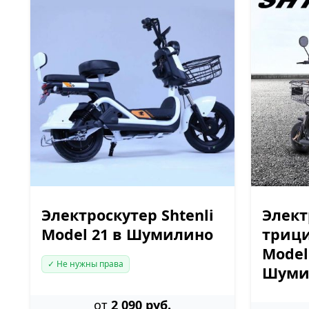
Электроскутер Shtenli
Элек
Model 21 в Шумилино
трици
Model
✓ Не нужны права
Шуми
от
2 090 руб.