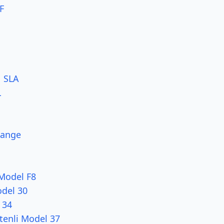
F
 SLA
L
Range
Model F8
del 30
 34
enli Model 37