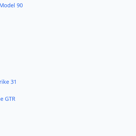
Model 90
ike 31
ke GTR