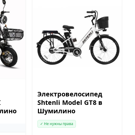
Электровелосипед
I
Shtenli Model GT8 в
илино
Шумилино
✓ Не нужны права