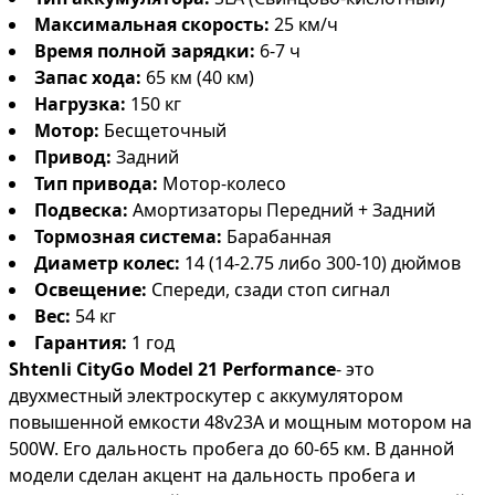
Максимальная скорость:
25 км/ч
Время полной зарядки:
6-7 ч
Запас хода:
65 км (40 км)
Нагрузка:
150 кг
Мотор:
Бесщеточный
Привод:
Задний
Тип привода:
Мотор-колесо
Подвеска:
Амортизаторы Передний + Задний
Тормозная система:
Барабанная
Диаметр колес:
14 (14-2.75 либо 300-10) дюймов
Освещение:
Спереди, сзади стоп сигнал
Вес:
54 кг
Гарантия:
1 год
Shtenli CityGo Model 21 Performance
- это
двухместный электроскутер с аккумулятором
повышенной емкости 48v23А и мощным мотором на
500W. Его дальность пробега до 60-65 км. В данной
модели сделан акцент на дальность пробега и