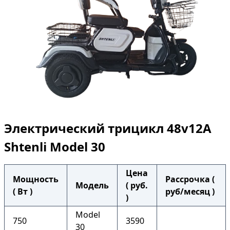
Электрический трицикл 48v12A
Shtenli Model 30
Цена
Мощность
Рассрочка (
Модель
( руб.
( Вт )
руб/месяц )
)
Model
750
3590
30