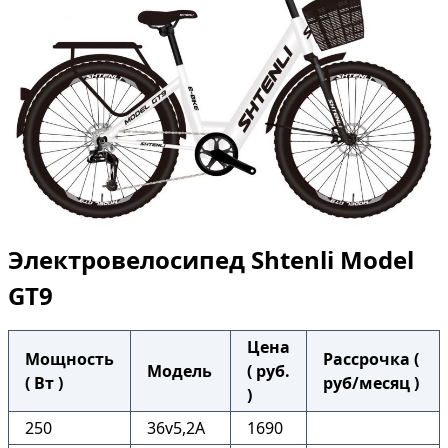
Электровелосипед Shtenli Model
GT9
Цена
Мощность
Рассрочка (
Модель
( руб.
( Вт )
руб/месяц )
)
250
36v5,2А
1690