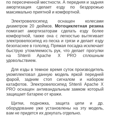
по пересеченной местности. А передняя и задняя 
амортизация сделает езду по бездорожью 
максимально приятной и комфортной.
Электровелосипед оснащен колесами 
диаметром 20 дюймов. 
Мотоциклетная резина
помогает амортизаторам сделать езду более 
комфортной, также она с легкостью вытягивает 
электровелосипед из песка и грязи и делает езду 
безопаснее в гололед. Прямая посадка исключает 
быструю утомляемость рук, что делает прогулки 
на Shtenli Apache X PRO сплошным 
удовольствием. 
Для езды в темное время суток производитель 
укомплектовал данную модель яркой передней 
фарой, задним стоп сигналом и набором 
катафотов. Электровелосипед Shtenli Apache X 
PRO оснащен антивандальным замком который 
защищает батарею от кражи. 
Щитки, подножка, защита цепи и др. 
оборудование уже установлены на эту модель, 
вам не придется их докупать отдельно.