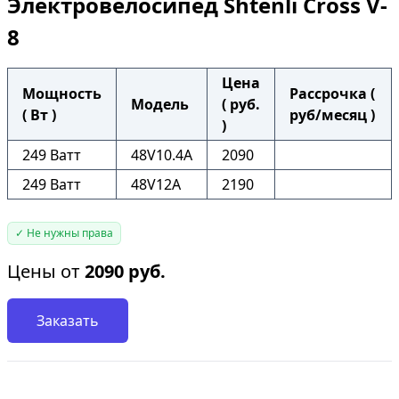
Электровелосипед Shtenli Cross V-
8
Цена
Мощность
Рассрочка (
Модель
( руб.
( Вт )
руб/месяц )
)
249 Ватт
48V10.4A
2090
249 Ватт
48V12A
2190
✓ Не нужны права
Цены от
2090
руб.
Заказать