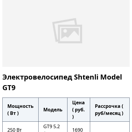
Электровелосипед Shtenli Model
GT9
Цена
Мощность
Рассрочка (
Модель
( руб.
( Вт )
руб/месяц )
)
GT9 5.2
250 Вт
1690