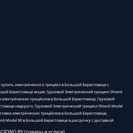
 купить электри́ческого трици́кл в Большой Берестовице с
льшой Берестовице акция, Грузовой Электрический трицикл Shtenli
 электри́ческих трици́клов в Большой Берестовице, Грузовой
стовице недорого, Грузовой Электрический трицикл Shtenli Model
ставка электри́ческих трици́клов в Большой Берестовице,
nli Model 90 в Большой Берестовице в рассрочку с доставкой
EGIONO.BY (товары и услуги)