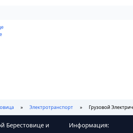
це
е
товица
Электротранспорт
Грузовой Электрич
ой Берестовице и
Информация: