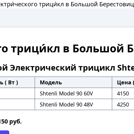
ектри́ческого трици́кл в Большой Берестовиц
го трици́кл в Большой 
ой Электрический трицикл Shten
 ( Вт )
Модель
Цена (
Shtenli Model 90 60V
4150
Shtenli Model 90 48V
4250
150
руб.