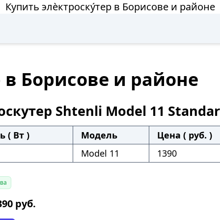
Купить элѐктроску́тер в Борисове и районе
р в Борисове и районе
скутер Shtenli Model 11 Standa
 ( Вт )
Модель
Цена ( руб. )
Model 11
1390
ава
390
руб.