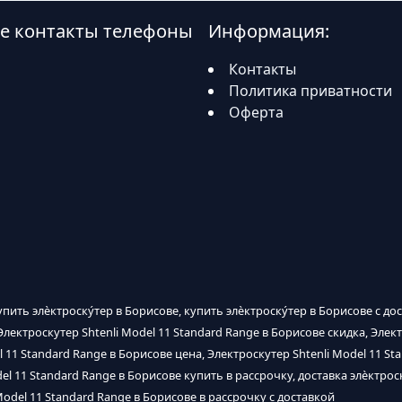
оне контакты телефоны
Информация:
Контакты
Политика приватности
Оферта
упить элѐктроску́тер в Борисове, купить элѐктроску́тер в Борисове с до
Электроскутер Shtenli Model 11 Standard Range в Борисове скидка, Элек
 11 Standard Range в Борисове цена, Электроскутер Shtenli Model 11 St
el 11 Standard Range в Борисове купить в рассрочку, доставка элѐктроск
Model 11 Standard Range в Борисове в рассрочку с доставкой