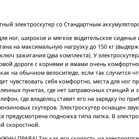
стный электроскутер со Стандартным аккумуляторо
ног, широкое и мягкое водительское сиденье и
ана на максимальную нагрузку до 150 кг (выдерж
ключ зажигания (два комплекта). У электроскутера
товой дороге с корнями и ямами очень комфортно
ак на обычном велосипеде, если так случится что
ет чувствовать себя комфортно, места для ног пр
ных пунктах, где нет заправочных станций и за
лефон, где владелец ставит его на зарядку по пр
бензиновых скутеров. Электроскутер оснащен зву
е предусмотрена подножка типа лапка. В электро
ий скоростной.
ЖНЫ ПРАВА! Так как его скорость на электротяге