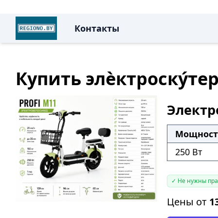
Контакты
Купить элѐктроску́те
Электро
Мощность
250 Вт
✓ Не нужны пр
Цены от
1