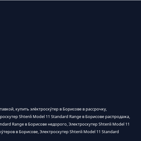
ставкой, купить элѐктроску́тер в Борисове в рассрочку,
троскутер Shtenli Model 11 Standard Range в Борисове распродажа,
andard Range в Борисове недорого, Электроскутер Shtenli Model 11
у́теров в Борисове, Электроскутер Shtenli Model 11 Standard