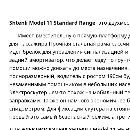
Shtenli Model 11 Standard Range
- это двухме
Имеет вместительную прямую платформу для 
для пассажира.Прочная стальная рама рассчит
идет брелок для управления сигнализацией и 
задний амортизатор, что делает езду по грун
помощи можно доехать до места назначения, к
полноразмерный, водитель с ростом 190см буд
незаменимым помощником в небольших населен
Электроскутер чем-то похож на мобильный те
заправками. Также он намного экономичнее 
спидометром. Для фиксации скутера на стоянк
первый это самый безопасный режим, а трет
ДЛЯ
ЭЛЕКТРОСКУТЕРА SHTENLI Model 11
НЕ НУ