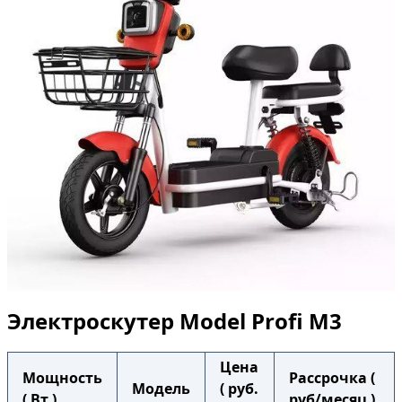
Электроскутер Model Profi M3
Цена
Мощность
Рассрочка (
Модель
( руб.
( Вт )
руб/месяц )