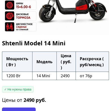
Shtenli Model 14 Mini
Цена
Мощность
Рассрочка (
Модель
( руб.
( Вт )
руб/месяц )
)
1200 Вт
14 Mini
2490
от 76р
✓ Не нужны права
Цены от
2490
руб.