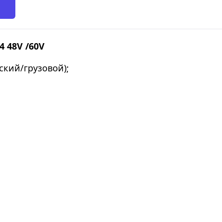
4 48V
/60V
кий/грузовой);