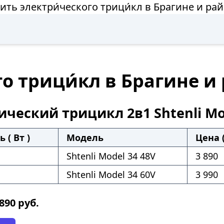
ить электри́ческого трици́кл в Брагине и ра
го трици́кл в Брагине и
ический трицикл 2в1 Shtenli Mo
 ( Вт )
Модель
Цена (
Shtenli Model 34 48V
3 890
Shtenli Model 34 60V
3 990
 890
руб.