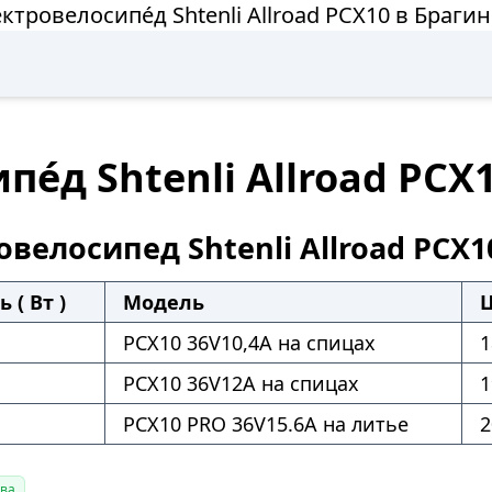
ктровелосипе́д Shtenli Allroad PCX10 в Браги
е́д Shtenli Allroad PCX
велосипед Shtenli Allroad PCX1
 ( Вт )
Модель
Ц
PCX10 36V10,4А на спицах
1
PCX10 36V12А на спицах
1
PCX10 PRO 36V15.6А на литье
2
ава