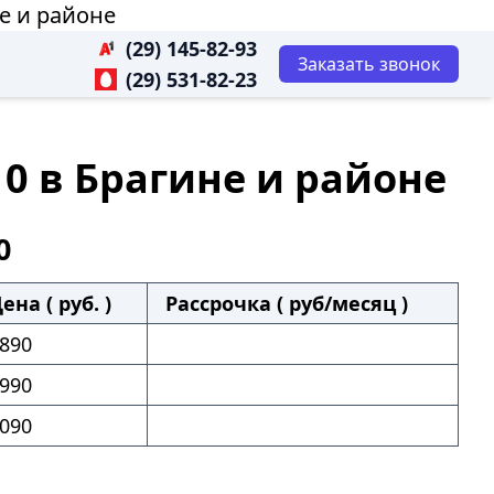
не и районе
(29) 145-82-93
Заказать звонок
(29) 531-82-23
10 в Брагине и районе
0
ена ( руб. )
Рассрочка ( руб/месяц )
890
990
090