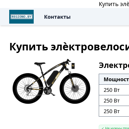
Купить элѐ
Контакты
Купить элѐктровелосип
Электро
Мощность
250 Вт
250 Вт
250 Вт
✓ Не нужны пр