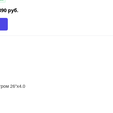
890
руб.
ром 26”х4.0