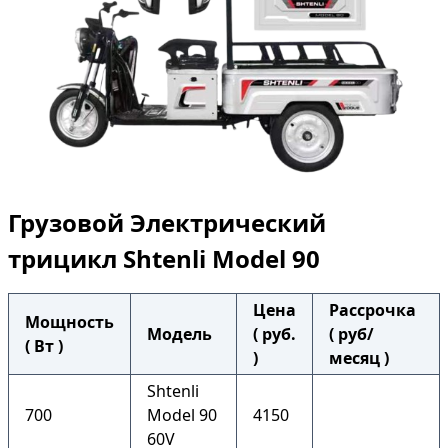
Грузовой Электрический
трицикл Shtenli Model 90
Цена
Рассрочка
Мощность
Модель
( руб.
( руб/
( Вт )
)
месяц )
Shtenli
700
Model 90
4150
60V