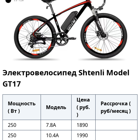
Электровелосипед Shtenli Model
GT17
Цена
Мощность
Рассрочка (
Модель
( руб.
( Вт )
руб/месяц )
)
250
7.8A
1890
250
10.4A
1990